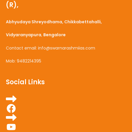
(R),
Abhyudaya Shreyodhama, Chikkabettahalli,
Vidyaranyapura
,
Bengalore
Contact email: info@swarnarashmiias.com
Mob: 9482214395
Social Links
Facebook
YouTube